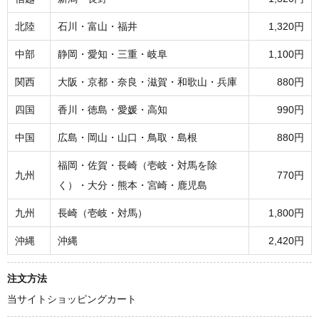
北陸
石川・富山・福井
1,320円
中部
静岡・愛知・三重・岐阜
1,100円
関西
大阪・京都・奈良・滋賀・和歌山・兵庫
880円
四国
香川・徳島・愛媛・高知
990円
中国
広島・岡山・山口・鳥取・島根
880円
福岡・佐賀・長崎（壱岐・対馬を除
九州
770円
く）・大分・熊本・宮崎・鹿児島
九州
長崎（壱岐・対馬）
1,800円
沖縄
沖縄
2,420円
注文方法
当サイトショッピングカート