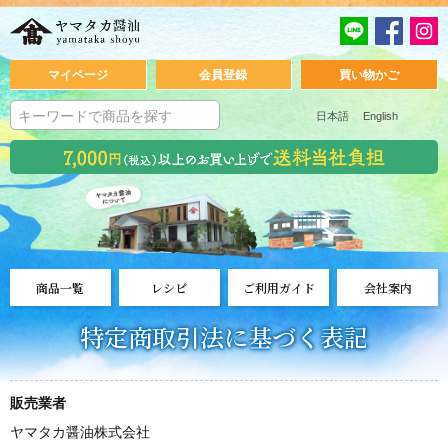
マイページ
会員登録
買い物かご
日本語
English
商品一覧
レシピ
ご利用ガイド
会社案内
特定商取引法に基づく表記
販売業者
ヤマタカ醤油株式会社