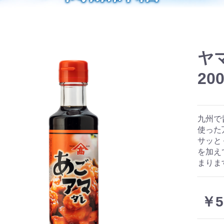
ヤ
20
九州で
使った
サッと
を加え
まりま
￥5