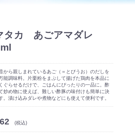
マタカ あごアマダレ
0ml
昔から親しまれているあご（＝とびうお）のだしを
万能調味料。片栗粉をまぶして揚げた鶏肉を本品に
くぐらせるだけで、ごはんにぴったりの一品に。酢
て炒め物に使えば、難しい酢豚の味付けも簡単に決
す。漬け込みダレや煮物などにも使えて便利です。
62
(税込)