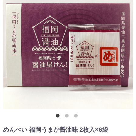
めんべい 福岡うまか醤油味 2枚入×6袋