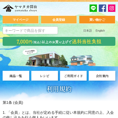
マイページ
会員登録
買い物かご
日本語
English
商品一覧
レシピ
ご利用ガイド
会社案内
利用規約
第1条 (会員)
1. 「会員」とは、当社が定める手続に従い本規約に同意の上、入会
の申し込みを行う個人をいいます。