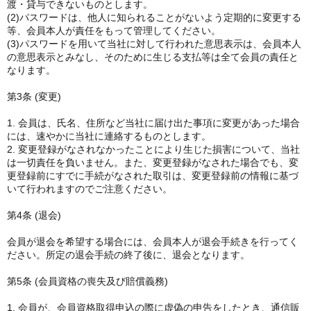
渡・貸与できないものとします。
(2)パスワードは、他人に知られることがないよう定期的に変更する
等、会員本人が責任をもって管理してください。
(3)パスワードを用いて当社に対して行われた意思表示は、会員本人
の意思表示とみなし、そのために生じる支払等は全て会員の責任と
なります。
第3条 (変更)
1. 会員は、氏名、住所など当社に届け出た事項に変更があった場合
には、速やかに当社に連絡するものとします。
2. 変更登録がなされなかったことにより生じた損害について、当社
は一切責任を負いません。また、変更登録がなされた場合でも、変
更登録前にすでに手続がなされた取引は、変更登録前の情報に基づ
いて行われますのでご注意ください。
第4条 (退会)
会員が退会を希望する場合には、会員本人が退会手続きを行ってく
ださい。所定の退会手続の終了後に、退会となります。
第5条 (会員資格の喪失及び賠償義務)
1. 会員が、会員資格取得申込の際に虚偽の申告をしたとき、通信販