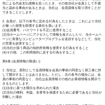
売による代金支払債務を怠ったとき、その他当社が会員として不適
当と認める事由があるときは、当社は、会員資格を取り消すことが
できることとします。
2. 会員が、以下の各号に定める行為をしたときは、これにより当社
が被った損害を賠償する責任を負います。
(1)会員番号、パスワードを不正に使用すること
(2)当ホームページにアクセスして情報を改ざんしたり、当ホームペ
ージに有害なコンピュータープログラムを送信するなどして、当社
の営業を妨害すること
(3)当社が扱う商品の知的所有権を侵害する行為をすること
(4)その他、この利用規約に反する行為をすること
第6条 (会員情報の取扱い)
1. 当社は、原則として会員情報を会員の事前の同意なく第三者に対
して開示することはありません。ただし、次の各号の場合には、会
員の事前の同意なく、当社は会員情報その他のお客様情報を開示で
きるものとします。
(1)法令に基づき開示を求められた場合
(2)当社の権利、利益、名誉等を保護するために必要であると当社が
判断した場合