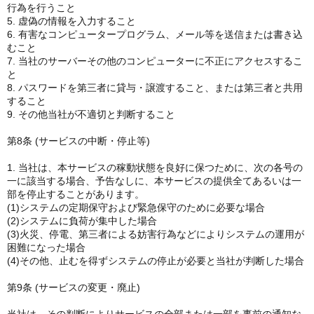
行為を行うこと
5. 虚偽の情報を入力すること
6. 有害なコンピュータープログラム、メール等を送信または書き込
むこと
7. 当社のサーバーその他のコンピューターに不正にアクセスするこ
と
8. パスワードを第三者に貸与・譲渡すること、または第三者と共用
すること
9. その他当社が不適切と判断すること
第8条 (サービスの中断・停止等)
1. 当社は、本サービスの稼動状態を良好に保つために、次の各号の
一に該当する場合、予告なしに、本サービスの提供全てあるいは一
部を停止することがあります。
(1)システムの定期保守および緊急保守のために必要な場合
(2)システムに負荷が集中した場合
(3)火災、停電、第三者による妨害行為などによりシステムの運用が
困難になった場合
(4)その他、止むを得ずシステムの停止が必要と当社が判断した場合
第9条 (サービスの変更・廃止)