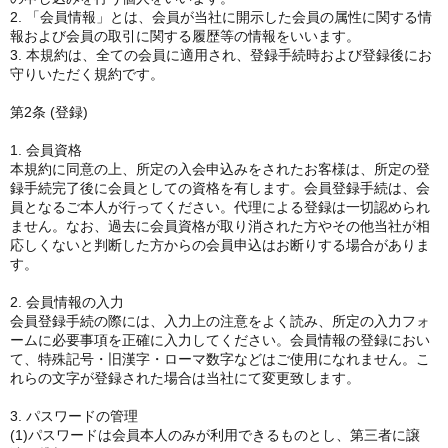
2. 「会員情報」とは、会員が当社に開示した会員の属性に関する情
報および会員の取引に関する履歴等の情報をいいます。
3. 本規約は、全ての会員に適用され、登録手続時および登録後にお
守りいただく規約です。
第2条 (登録)
1. 会員資格
本規約に同意の上、所定の入会申込みをされたお客様は、所定の登
録手続完了後に会員としての資格を有します。会員登録手続は、会
員となるご本人が行ってください。代理による登録は一切認められ
ません。なお、過去に会員資格が取り消された方やその他当社が相
応しくないと判断した方からの会員申込はお断りする場合がありま
す。
2. 会員情報の入力
会員登録手続の際には、入力上の注意をよく読み、所定の入力フォ
ームに必要事項を正確に入力してください。会員情報の登録におい
て、特殊記号・旧漢字・ローマ数字などはご使用になれません。こ
れらの文字が登録された場合は当社にて変更致します。
3. パスワードの管理
(1)パスワードは会員本人のみが利用できるものとし、第三者に譲