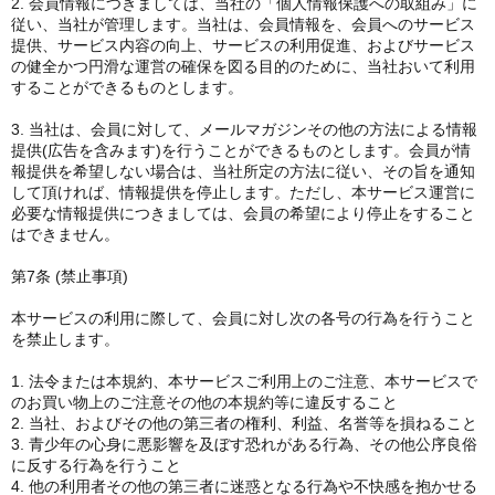
2. 会員情報につきましては、当社の「個人情報保護への取組み」に
従い、当社が管理します。当社は、会員情報を、会員へのサービス
提供、サービス内容の向上、サービスの利用促進、およびサービス
の健全かつ円滑な運営の確保を図る目的のために、当社おいて利用
することができるものとします。
3. 当社は、会員に対して、メールマガジンその他の方法による情報
提供(広告を含みます)を行うことができるものとします。会員が情
報提供を希望しない場合は、当社所定の方法に従い、その旨を通知
して頂ければ、情報提供を停止します。ただし、本サービス運営に
必要な情報提供につきましては、会員の希望により停止をすること
はできません。
第7条 (禁止事項)
本サービスの利用に際して、会員に対し次の各号の行為を行うこと
を禁止します。
1. 法令または本規約、本サービスご利用上のご注意、本サービスで
のお買い物上のご注意その他の本規約等に違反すること
2. 当社、およびその他の第三者の権利、利益、名誉等を損ねること
3. 青少年の心身に悪影響を及ぼす恐れがある行為、その他公序良俗
に反する行為を行うこと
4. 他の利用者その他の第三者に迷惑となる行為や不快感を抱かせる