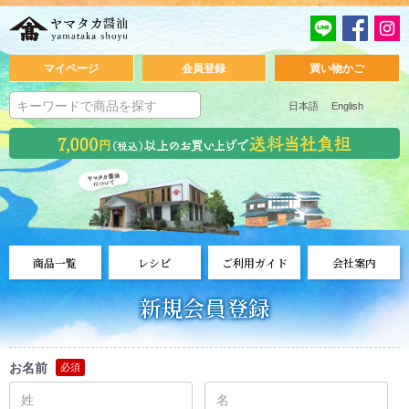
マイページ
会員登録
買い物かご
日本語
English
商品一覧
レシピ
ご利用ガイド
会社案内
新規会員登録
お名前
必須