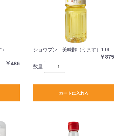
す）
ショウブン 美味酢（うます）1.0L
￥875
￥486
数量
カートに入れる