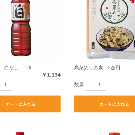
 白だし 1.0L
高菜めしの素 2合用
お買い物を続ける
カートへ進む
￥1,134
数量
カートに入れる
カートに入れる