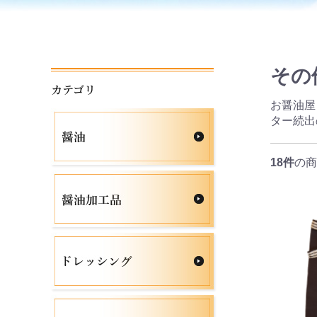
その
カテゴリ
お醤油屋
ター続出
18件
の商