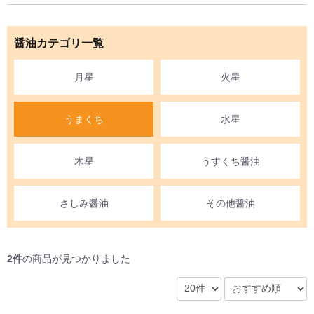
醤油カテゴリ一覧
月星
火星
うまくち
水星
木星
うすくち醤油
さしみ醤油
その他醤油
2件
の商品が見つかりました