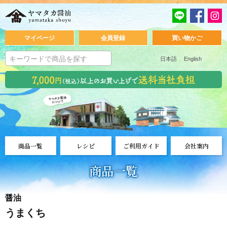
マイページ
会員登録
買い物かご
日本語
English
商品一覧
レシピ
ご利用ガイド
会社案内
商品一覧
醤油
うまくち