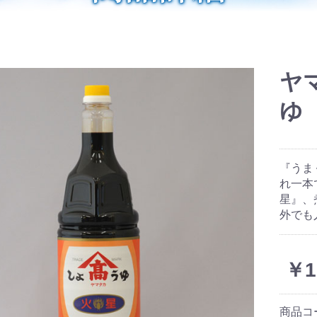
ヤ
ゆ 
『うま
れ一本
星』、
外でも
￥1
商品コ