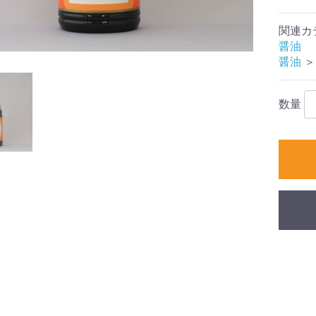
関連カ
醤油
醤油
＞
数量
お買い物を続ける
カートへ進む